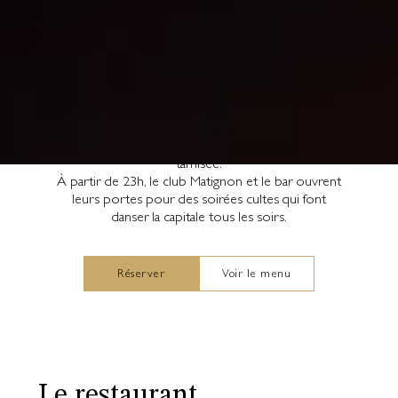
arrondissement de Paris, face aux Jardins du
Théâtre Marigny, en plein cœur du Triangle d’Or, vit
Le Matignon.
Temple de la nuit parisienne dont le décor a été
imaginé par Charles Tassin, il s’anime également en
journée avec son restaurant signé Jacques Garcia.
Raffiné et moderne, le lieu se prête parfaitement à
un petit déjeuner en terrasse, un lunch sous la
véranda ou un dîner dans une lumière dorée et
tamisée.
À partir de 23h, le club Matignon et le bar ouvrent
leurs portes pour des soirées cultes qui font
danser la capitale tous les soirs.
Réserver
Voir le menu
Le restaurant