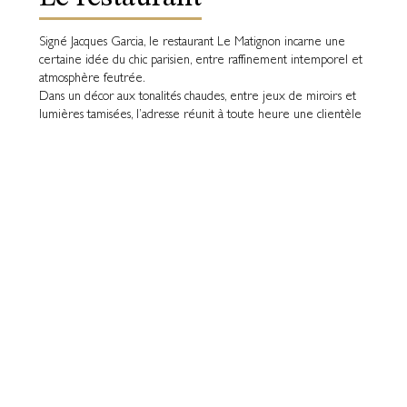
Signé Jacques Garcia, le restaurant Le Matignon incarne une
certaine idée du chic parisien, entre raffinement intemporel et
atmosphère feutrée.
Dans un décor aux tonalités chaudes, entre jeux de miroirs et
lumières tamisées, l’adresse réunit à toute heure une clientèle
exigeante, fidèle à l’esprit du 8e arrondissement.
Le Matignon est une adresse pensée pour ceux qui aiment
Paris… et ses plaisirs à toute heure de la journée.
Réserver
Découvrir